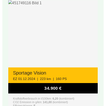
Sportage Vision
EZ 01.12.2024 | 223 km | 160 PS
34.900 €
Kraftstoffverbrauch in l/100km:
6,20
(kombiniert)
CO2 Emission in g/km:
141,00
(kombiniert)
Effizienzklasse:
E