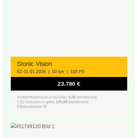
Stonic Vision
EZ 01.01.2026 | 50 km | 100 PS
23.780 €
Kraftstoffverbrauch in l/100km:
5,50
(kombiniert)
CO2 Emission in g/km:
125,00
(kombiniert)
Effizienzklasse:
D