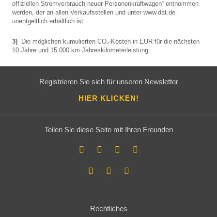
offiziellen Stromverbrauch neuer Personenkraftwagen“ entnommen
werden, der an allen Verkaufsstellen und unter www.dat.de
unentgeltlich erhältlich ist.
3)
Die möglichen kumulierten CO₂-Kosten in EUR für die nächsten
10 Jahre und 15.000 km Jahreskilometerleistung.
Registrieren Sie sich für unseren Newsletter
HIER KLICKEN!
Teilen Sie diese Seite mit Ihren Freunden
Rechtliches