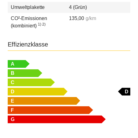
Umweltplakette
4 (Grün)
CO²-Emissionen
135,00
g/km
1) 2)
(kombiniert)
Effizienzklasse
A
B
C
D
D
E
F
G