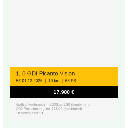
1, 0 GDI Picanto Vision
EZ 01.12.2025 | 10 km | 68 PS
17.980 €
Kraftstoffverbrauch in l/100km:
5,20
(kombiniert)
CO2 Emission in g/km:
126,00
(kombiniert)
Effizienzklasse:
D