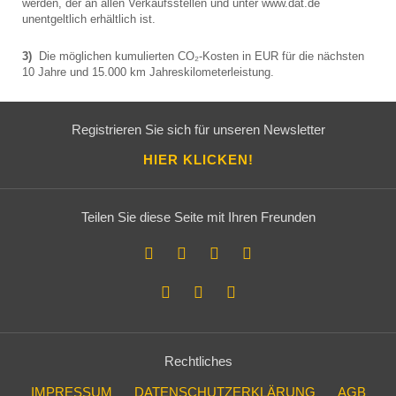
werden, der an allen Verkaufsstellen und unter www.dat.de
unentgeltlich erhältlich ist.
3)
Die möglichen kumulierten CO₂-Kosten in EUR für die nächsten
10 Jahre und 15.000 km Jahreskilometerleistung.
Registrieren Sie sich für unseren Newsletter
HIER KLICKEN!
Teilen Sie diese Seite mit Ihren Freunden
Rechtliches
IMPRESSUM
DATENSCHUTZERKLÄRUNG
AGB