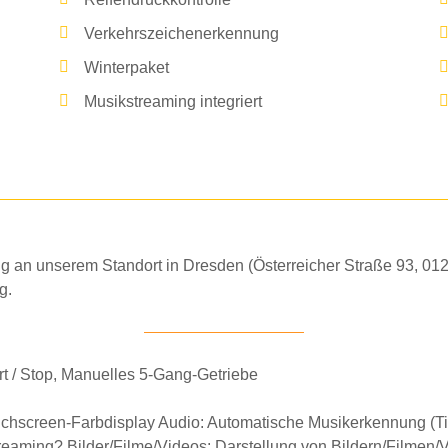
Verkehrszeichenerkennung
Winterpaket
Musikstreaming integriert
 an unserem Standort in Dresden (Österreicher Straße 93, 012
g.
rt / Stop, Manuelles 5-Gang-Getriebe
ouchscreen-Farbdisplay
Audio:
Automatische Musikerkennung
(Ti
reaming
? Bilder/Filme/Videos: Darstellung von Bildern/Filmen/