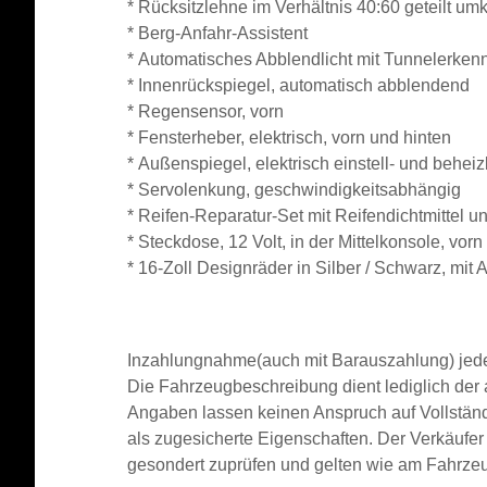
* Rücksitzlehne im Verhältnis 40:60 geteilt um
*
Berg-Anfahr-Assistent
*
Automatisches Abblendlicht mit Tunnelerken
* Innenrückspiegel, automatisch abblendend
*
Regensensor, vorn
*
Fensterheber, elektrisch, vorn und hinten
*
Außenspiegel, elektrisch einstell- und behei
* Servolenkung, geschwindigkeitsabhängig
* Reifen-Reparatur-Set mit Reifendichtmittel 
* Steckdose, 12 Volt, in der Mittelkonsole, vorn
*
16-Zoll Designräder in Silber / Schwarz,
mit A
Inzahlungnahme(auch mit Barauszahlung) jeder
Die Fahrzeugbeschreibung dient lediglich der a
Angaben lassen keinen Anspruch auf Vollständ
als zugesicherte Eigenschaften. Der Verkäufer
gesondert zuprüfen und gelten wie am Fahrzeug