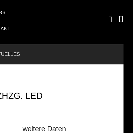
86
TAKT
TUELLES
ZHZG. LED
weitere Daten