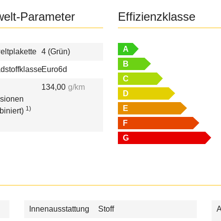
elt-Parameter
Effizienzklasse
A
ltplakette
4 (Grün)
B
dstoffklasse
Euro6d
C
134,00
g/km
D
sionen
E
1)
biniert)
F
G
Innenausstattung
Stoff
A