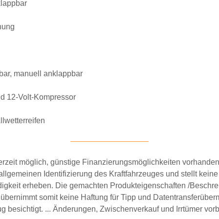
klappbar
nung
zbar, manuell anklappbar
und 12-Volt-Kompressor
llwetterreifen
zeit möglich, günstige Finanzierungsmöglichkeiten vorhanden,
llgemeinen Identifizierung des Kraftfahrzeuges und stellt kein
igkeit erheben. Die gemachten Produkteigenschaften /Beschrei
 übernimmt somit keine Haftung für Tipp und Datentransferüberm
 besichtigt.
... Änderungen, Zwischenverkauf und Irrtümer vorb