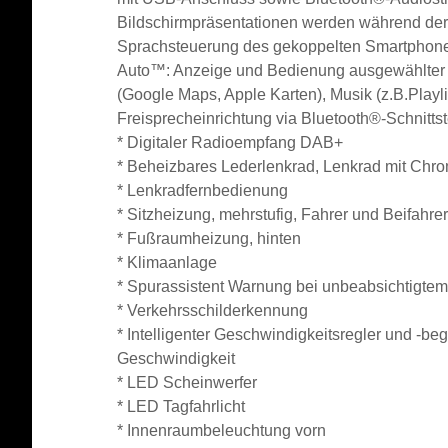
Bildschirmpräsentationen werden während der 
Sprachsteuerung des gekoppelten Smartphon
Auto™
: Anzeige und Bedienung ausgewählter 
(Google Maps, Apple Karten), Musik (z.B.Playlis
Freisprecheinrichtung
via Bluetooth®-Schnitts
*
Digitaler Radioempfang DAB+
*
Beheizbares Lederlenkrad, Lenkrad mit Chr
*
Lenkradfernbedienung
*
Sitzheizung, mehrstufig, Fahrer und Beifahrer
* Fußraumheizung, hinten
*
Klimaanlage
*
Spurassistent
Warnung bei unbeabsichtigtem 
*
Verkehrsschilderkennung
*
Intelligenter Geschwindigkeitsregler und -b
Geschwindigkeit
*
LED Scheinwerfer
*
LED Tagfahrlicht
*
Innenraumbeleuchtung vorn