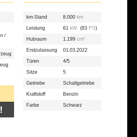
km-Stand
8.000
km
Leistung
61
kW
(83
PS
)
n /
Hubraum
1.199
cm³
Erstzulassung
01.03.2022
rzeug
Türen
4/5
zeug
Sitze
5
Getriebe
Schaltgetriebe
Kraftstoff
Benzin
Farbe
Schwarz
!