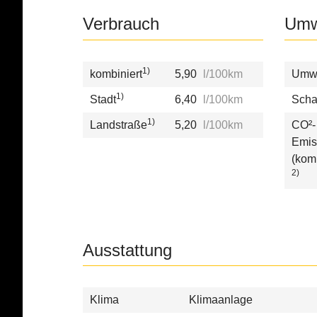
Verbrauch
Umw
1)
kombiniert
5,90
l/100km
Umwe
1)
Stadt
6,40
l/100km
Scha
1)
Landstraße
5,20
l/100km
CO²-
Emis
(kom
2)
Ausstattung
Klima
Klimaanlage