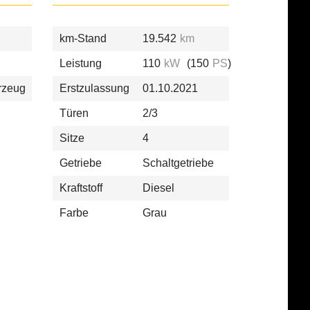
km-Stand
19.542
km
Leistung
110
kW
(150
PS
)
rzeug
Erstzulassung
01.10.2021
Türen
2/3
Sitze
4
Getriebe
Schaltgetriebe
Kraftstoff
Diesel
Farbe
Grau