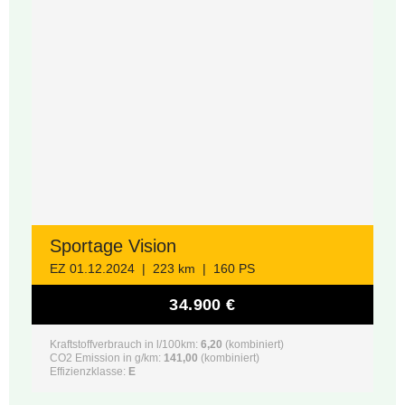
Sportage Vision
EZ 01.12.2024 | 223 km | 160 PS
34.900 €
Kraftstoffverbrauch in l/100km:
6,20
(kombiniert)
CO2 Emission in g/km:
141,00
(kombiniert)
Effizienzklasse:
E