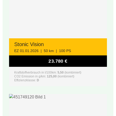
Stonic Vision
EZ 01.01.2026 | 50 km | 100 PS
23.780 €
Kraftstoffverbrauch in l/100km:
5,50
(kombiniert)
CO2 Emission in g/km:
125,00
(kombiniert)
Effizienzklasse:
D