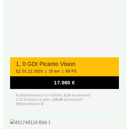
1, 0 GDI Picanto Vision
EZ 01.12.2025 | 10 km | 68 PS
17.980 €
Kraftstoffverbrauch in l/100km:
5,20
(kombiniert)
CO2 Emission in g/km:
126,00
(kombiniert)
Effizienzklasse:
D