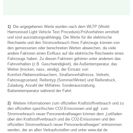
1)
Die angegebenen Werte wurden nach dem WLTP (World
Harmonised Light Vehicle Test Procedure)-Prüfverfahren ermittelt
und sind ausstattungsabhängig. Die Werte für die elektrische
Reichweite und den Stromverbrauch Ihres Fahrzeugs können von
den gemessenen oder berechneten Werten abweichen, da viele
andere Faktoren einen Einfluss auf die elektrische Reichweite eines
Fahrzeugs haben. Zu diesen Faktoren gehören unter anderem das
Fahrverhalten (z.B. Geschwindigkeit), die Außentemperatur, das
Wetter (trocken, nass, windig), der Einsatz von
Komfort-/Nebenverbrauchern, Straßenverhältnisse, Verkehr,
Fahrzeugzustand, Reifentyp (Sommer/Winter) und Reifendruck,
Zuladung, Anzahl der Mitfahrer, Sonderausstattung,
Batterietemperatur während der Fahrt.
2)
Weitere Informationen zum offiziellen Kraftstoffverbrauch und zu
den offiziellen spezifischen CO2-Emissionen und ggf. zum
Stromverbrauch neuer Personenkraftwagen können dem „Leitfaden
über den Kraftstoffverbrauch und die CO2-Emissionen und den
offiziellen Stromverbrauch neuer Personenkraftwagen“ entnommen
werden, der an allen Verkaufsstellen und unter www.dat.de