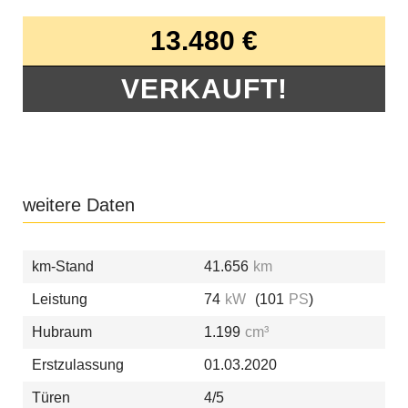
13.480 €
VERKAUFT!
weitere Daten
km-Stand
41.656
km
Leistung
74
kW
(101
PS
)
Hubraum
1.199
cm³
Erstzulassung
01.03.2020
Türen
4/5