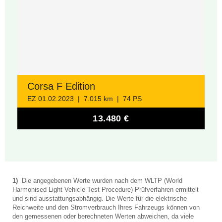
Corsa F Edition
EZ 01.02.2023 | 7.015 km | 74 PS
13.480 €
1)
Die angegebenen Werte wurden nach dem WLTP (World
Harmonised Light Vehicle Test Procedure)-Prüfverfahren ermittelt
und sind ausstattungsabhängig. Die Werte für die elektrische
Reichweite und den Stromverbrauch Ihres Fahrzeugs können von
den gemessenen oder berechneten Werten abweichen, da viele