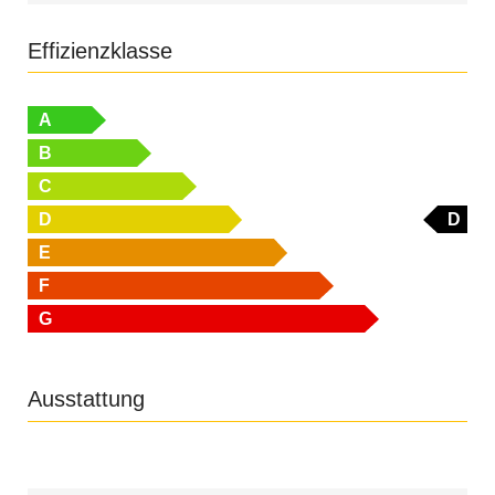
Effizienzklasse
A
B
C
D
D
E
F
G
Ausstattung