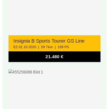
Insignia B Sports Tourer GS Line
EZ 01.10.2020 | 59 Tkm | 199 PS
21.480 €