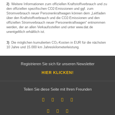
2)
Weitere Informationen zum offiziellen Kraftstoffverbrauch und zu
den offiziellen spezifischen CO2-Emissionen und ggf. zum
Stromverbrauch neuer Personenkraftwagen können dem „Leitfaden
über den Kraftstoffverbrauch und die CO2-Emissionen und den
offiziellen Stromverbrauch neuer Personenkraftwagen“ entnommen
werden, der an allen Verkaufsstellen und unter www.dat.de
unentgeltlich erhältlich ist.
3)
Die möglichen kumulierten CO₂-Kosten in EUR für die nächsten
10 Jahre und 15.000 km Jahreskilometerleistung.
Registrieren Sie sich für unseren Newsletter
HIER KLICKEN!
Teilen Sie diese Seite mit Ihren Freunden