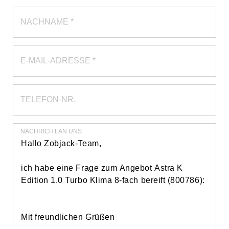
NACHNAME *
E-MAIL-ADRESSE *
TELEFON-NR.
NACHRICHT AN UNS