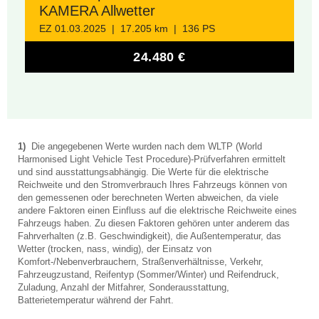
KAMERA Allwetter
EZ 01.03.2025 | 17.205 km | 136 PS
24.480 €
1)
Die angegebenen Werte wurden nach dem WLTP (World
Harmonised Light Vehicle Test Procedure)-Prüfverfahren ermittelt
und sind ausstattungsabhängig. Die Werte für die elektrische
Reichweite und den Stromverbrauch Ihres Fahrzeugs können von
den gemessenen oder berechneten Werten abweichen, da viele
andere Faktoren einen Einfluss auf die elektrische Reichweite eines
Fahrzeugs haben. Zu diesen Faktoren gehören unter anderem das
Fahrverhalten (z.B. Geschwindigkeit), die Außentemperatur, das
Wetter (trocken, nass, windig), der Einsatz von
Komfort-/Nebenverbrauchern, Straßenverhältnisse, Verkehr,
Fahrzeugzustand, Reifentyp (Sommer/Winter) und Reifendruck,
Zuladung, Anzahl der Mitfahrer, Sonderausstattung,
Batterietemperatur während der Fahrt.