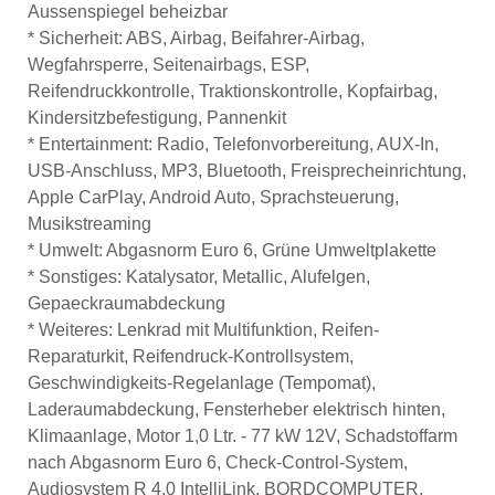
Aussenspiegel beheizbar
*
Sicherheit:
ABS, Airbag, Beifahrer-Airbag,
Wegfahrsperre, Seitenairbags, ESP,
Reifendruckkontrolle, Traktionskontrolle, Kopfairbag,
Kindersitzbefestigung, Pannenkit
*
Entertainment:
Radio, Telefonvorbereitung, AUX-In,
USB-Anschluss, MP3, Bluetooth, Freisprecheinrichtung,
Apple CarPlay, Android Auto, Sprachsteuerung,
Musikstreaming
*
Umwelt:
Abgasnorm Euro 6, Grüne Umweltplakette
*
Sonstiges:
Katalysator, Metallic, Alufelgen,
Gepaeckraumabdeckung
*
Weiteres:
Lenkrad mit Multifunktion, Reifen-
Reparaturkit, Reifendruck-Kontrollsystem,
Geschwindigkeits-Regelanlage (Tempomat),
Laderaumabdeckung, Fensterheber elektrisch hinten,
Klimaanlage, Motor 1,0 Ltr. - 77 kW 12V, Schadstoffarm
nach Abgasnorm Euro 6, Check-Control-System,
Audiosystem R 4.0 IntelliLink, BORDCOMPUTER,